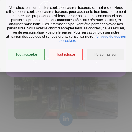
Flash infos
Vos choix concernant les cookies et autres traceurs sur notre site. Nous
utilisons des cookies et autres traceurs pour assurer le bon fonctionnement
de notre site, proposer des vidéos, personnaliser nos contenus et nos
publicités, proposer des fonctionnalités liées aux réseaux sociaux, et
Collecte des déchets
analyser notre trafic. Ces informations peuvent être partagées avec nos
partenaires. Vous avez le choix d'accepter tous les cookies, de les refuser,
En raison des températures, le passage de nos camions
ou de personnaliser vos préférences. Pour en savoir plus sur notre
utilisation des cookies et sur vos droits, consultez notre
est avancé d'une heure jusqu'au 14 août.
Politique de gestion
Horaires de collecte adaptés aux périodes de fortes
des cookies
chaleurs
Tout accepter
Tout refuser
Personnaliser
Accéder à l'univers déchets