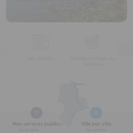
Mes déchets
Piscines, patinoire du
L'e
Territoire
Mes services publics
Ville par ville
sur la carte
nos actions