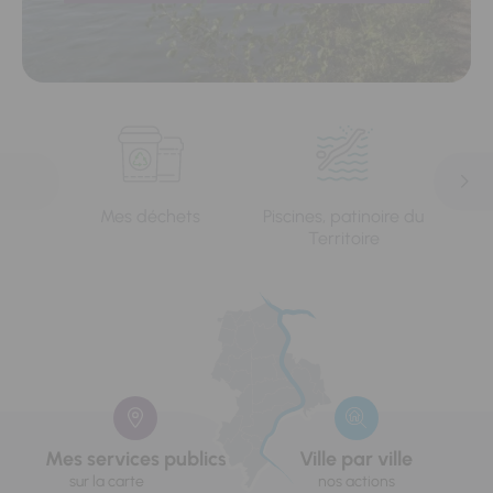
Mes déchets
Piscines, patinoire du
L'e
Territoire
Mes services publics
Ville par ville
sur la carte
nos actions