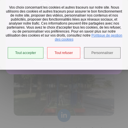
Flash infos
Vos choix concernant les cookies et autres traceurs sur notre site. Nous
utilisons des cookies et autres traceurs pour assurer le bon fonctionnement
de notre site, proposer des vidéos, personnaliser nos contenus et nos
publicités, proposer des fonctionnalités liées aux réseaux sociaux, et
Collecte des déchets
analyser notre trafic. Ces informations peuvent être partagées avec nos
partenaires. Vous avez le choix d'accepter tous les cookies, de les refuser,
En raison des températures, le passage de nos camions
ou de personnaliser vos préférences. Pour en savoir plus sur notre
utilisation des cookies et sur vos droits, consultez notre
est avancé d'une heure jusqu'au 14 août.
Politique de gestion
Horaires de collecte adaptés aux périodes de fortes
des cookies
chaleurs
Tout accepter
Tout refuser
Personnaliser
Accéder à l'univers déchets