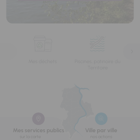
Mes déchets
Piscines, patinoire du
L'e
Territoire
Mes services publics
Ville par ville
sur la carte
nos actions