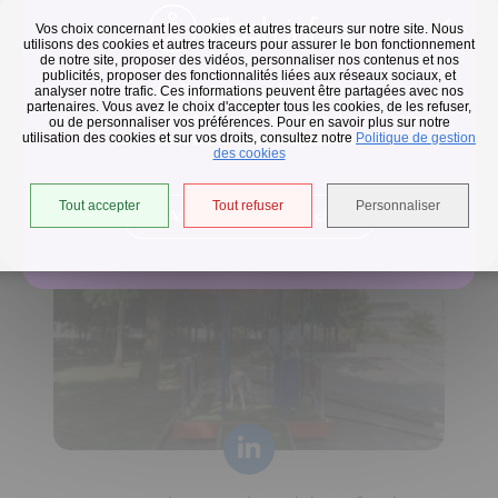
Flash infos
Vos choix concernant les cookies et autres traceurs sur notre site. Nous
utilisons des cookies et autres traceurs pour assurer le bon fonctionnement
de notre site, proposer des vidéos, personnaliser nos contenus et nos
publicités, proposer des fonctionnalités liées aux réseaux sociaux, et
Collecte des déchets
analyser notre trafic. Ces informations peuvent être partagées avec nos
partenaires. Vous avez le choix d'accepter tous les cookies, de les refuser,
En raison des températures, le passage de nos camions
ou de personnaliser vos préférences. Pour en savoir plus sur notre
utilisation des cookies et sur vos droits, consultez notre
est avancé d'une heure jusqu'au 14 août.
Politique de gestion
Horaires de collecte adaptés aux périodes de fortes
des cookies
chaleurs
Tout accepter
Tout refuser
Personnaliser
Accéder à l'univers déchets