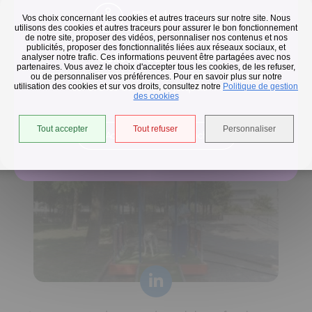
Flash infos
Vos choix concernant les cookies et autres traceurs sur notre site. Nous
utilisons des cookies et autres traceurs pour assurer le bon fonctionnement
de notre site, proposer des vidéos, personnaliser nos contenus et nos
publicités, proposer des fonctionnalités liées aux réseaux sociaux, et
Collecte des déchets
analyser notre trafic. Ces informations peuvent être partagées avec nos
partenaires. Vous avez le choix d'accepter tous les cookies, de les refuser,
En raison des températures, le passage de nos camions
ou de personnaliser vos préférences. Pour en savoir plus sur notre
utilisation des cookies et sur vos droits, consultez notre
est avancé d'une heure jusqu'au 14 août.
Politique de gestion
Horaires de collecte adaptés aux périodes de fortes
des cookies
chaleurs
Tout accepter
Tout refuser
Personnaliser
Accéder à l'univers déchets