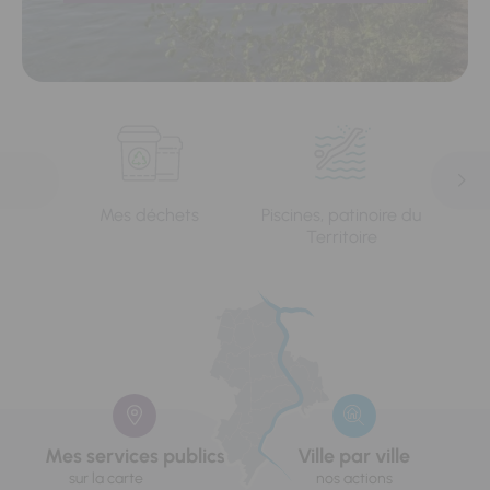
Mes déchets
Piscines, patinoire du
L'e
Territoire
Mes services publics
Ville par ville
sur la carte
nos actions