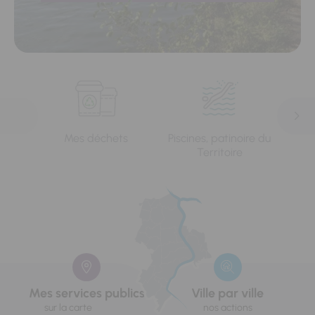
Mes déchets
Piscines, patinoire du
L'e
Territoire
Mes services publics
Ville par ville
sur la carte
nos actions