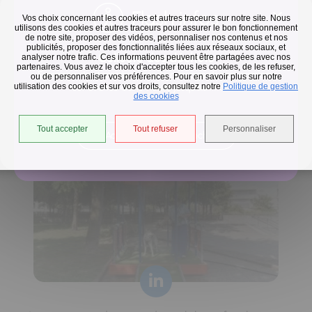
Flash infos
Vos choix concernant les cookies et autres traceurs sur notre site. Nous
utilisons des cookies et autres traceurs pour assurer le bon fonctionnement
de notre site, proposer des vidéos, personnaliser nos contenus et nos
publicités, proposer des fonctionnalités liées aux réseaux sociaux, et
Collecte des déchets
analyser notre trafic. Ces informations peuvent être partagées avec nos
partenaires. Vous avez le choix d'accepter tous les cookies, de les refuser,
En raison des températures, le passage de nos camions
ou de personnaliser vos préférences. Pour en savoir plus sur notre
utilisation des cookies et sur vos droits, consultez notre
est avancé d'une heure jusqu'au 14 août.
Politique de gestion
Horaires de collecte adaptés aux périodes de fortes
des cookies
chaleurs
Tout accepter
Tout refuser
Personnaliser
Accéder à l'univers déchets