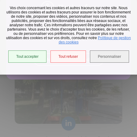
Flash infos
Vos choix concernant les cookies et autres traceurs sur notre site. Nous
utilisons des cookies et autres traceurs pour assurer le bon fonctionnement
de notre site, proposer des vidéos, personnaliser nos contenus et nos
publicités, proposer des fonctionnalités liées aux réseaux sociaux, et
Collecte des déchets
analyser notre trafic. Ces informations peuvent être partagées avec nos
partenaires. Vous avez le choix d'accepter tous les cookies, de les refuser,
En raison des températures, le passage de nos camions
ou de personnaliser vos préférences. Pour en savoir plus sur notre
utilisation des cookies et sur vos droits, consultez notre
est avancé d'une heure jusqu'au 14 août.
Politique de gestion
Horaires de collecte adaptés aux périodes de fortes
des cookies
chaleurs
Tout accepter
Tout refuser
Personnaliser
Accéder à l'univers déchets