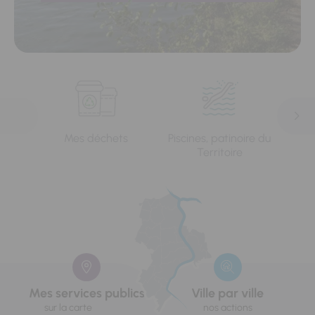
Mes déchets
Piscines, patinoire du
L'e
Territoire
Mes services publics
Ville par ville
sur la carte
nos actions