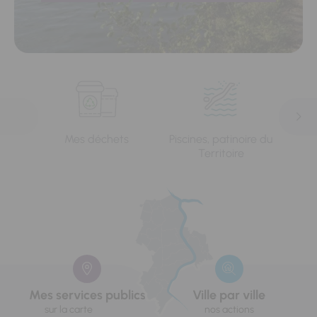
Mes déchets
Piscines, patinoire du
L'e
Territoire
Mes services publics
Ville par ville
sur la carte
nos actions