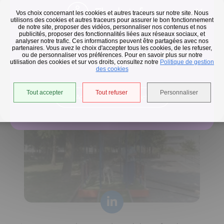
Flash infos
Vos choix concernant les cookies et autres traceurs sur notre site. Nous
utilisons des cookies et autres traceurs pour assurer le bon fonctionnement
de notre site, proposer des vidéos, personnaliser nos contenus et nos
publicités, proposer des fonctionnalités liées aux réseaux sociaux, et
Collecte des déchets
analyser notre trafic. Ces informations peuvent être partagées avec nos
partenaires. Vous avez le choix d'accepter tous les cookies, de les refuser,
En raison des températures, le passage de nos camions
ou de personnaliser vos préférences. Pour en savoir plus sur notre
utilisation des cookies et sur vos droits, consultez notre
est avancé d'une heure jusqu'au 14 août.
Politique de gestion
Horaires de collecte adaptés aux périodes de fortes
des cookies
chaleurs
Tout accepter
Tout refuser
Personnaliser
Accéder à l'univers déchets