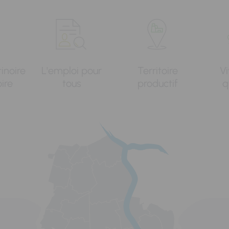
tinoire
L'emploi pour
Territoire
Vi
oire
tous
productif
q