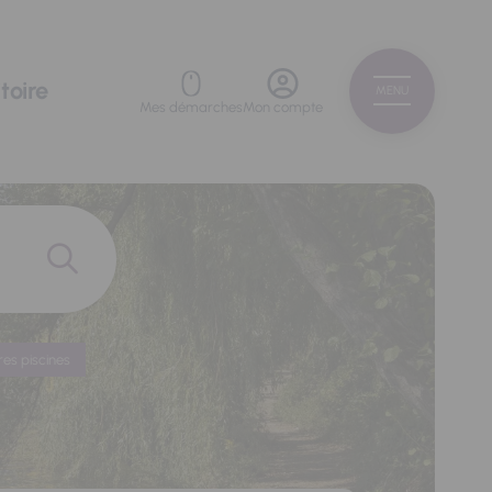
toire
MENU
Mes démarches
Mon compte
res piscines