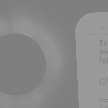
MAI
Éc
me
l'
12
Para
Pa