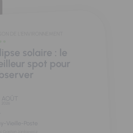
SON DE L'ENVIRONNEMENT
lipse solaire : le
illeur spot pour
observer
AOÛT
2026
y-Vieille-Poste
rc Gaston Jankiewicz