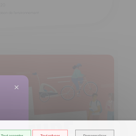
h20
aison de l'environnement
Tout accepter
Tout refuser
Personnaliser