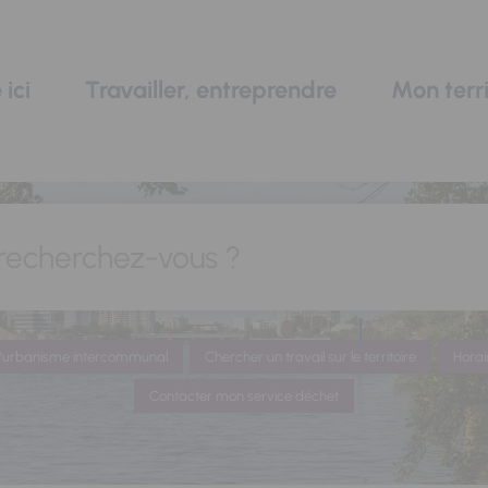
 ici
Travailler, entreprendre
Mon terri
recherchez-vous ?
 d'urbanisme intercommunal
Chercher un travail sur le territoire
Horai
Contacter mon service déchet