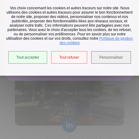
Flash infos
Vos choix concernant les cookies et autres traceurs sur notre site. Nous
utilisons des cookies et autres traceurs pour assurer le bon fonctionnement
de notre site, proposer des vidéos, personnaliser nos contenus et nos
publicités, proposer des fonctionnalités liées aux réseaux sociaux, et
Collecte des déchets
analyser notre trafic. Ces informations peuvent être partagées avec nos
partenaires. Vous avez le choix d'accepter tous les cookies, de les refuser,
En raison des températures, le passage de nos camions
ou de personnaliser vos préférences. Pour en savoir plus sur notre
utilisation des cookies et sur vos droits, consultez notre
est avancé d'une heure jusqu'au 14 août.
Politique de gestion
Horaires de collecte adaptés aux périodes de fortes
des cookies
chaleurs
Tout accepter
Tout refuser
Personnaliser
Accéder à l'univers déchets