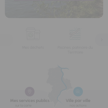
Mes déchets
Piscines, patinoire du
L'e
Territoire
Mes services publics
Ville par ville
sur la carte
nos actions