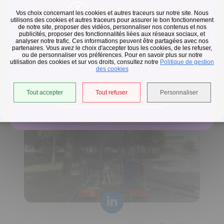
Flash infos
Vos choix concernant les cookies et autres traceurs sur notre site. Nous
utilisons des cookies et autres traceurs pour assurer le bon fonctionnement
de notre site, proposer des vidéos, personnaliser nos contenus et nos
publicités, proposer des fonctionnalités liées aux réseaux sociaux, et
Collecte des déchets
analyser notre trafic. Ces informations peuvent être partagées avec nos
partenaires. Vous avez le choix d'accepter tous les cookies, de les refuser,
En raison des températures, le passage de nos camions
ou de personnaliser vos préférences. Pour en savoir plus sur notre
utilisation des cookies et sur vos droits, consultez notre
est avancé d'une heure jusqu'au 14 août.
Politique de gestion
Horaires de collecte adaptés aux périodes de fortes
des cookies
chaleurs
Tout accepter
Tout refuser
Personnaliser
Accéder à l'univers déchets