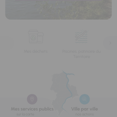
Mes déchets
Piscines, patinoire du
L'e
Territoire
Mes services publics
Ville par ville
sur la carte
nos actions