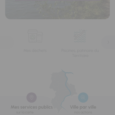
Mes déchets
Piscines, patinoire du
L'e
Territoire
Mes services publics
Ville par ville
sur la carte
nos actions