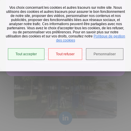
Flash infos
Vos choix concernant les cookies et autres traceurs sur notre site. Nous
utilisons des cookies et autres traceurs pour assurer le bon fonctionnement
de notre site, proposer des vidéos, personnaliser nos contenus et nos
publicités, proposer des fonctionnalités liées aux réseaux sociaux, et
Collecte des déchets
analyser notre trafic. Ces informations peuvent être partagées avec nos
partenaires. Vous avez le choix d'accepter tous les cookies, de les refuser,
En raison des températures, le passage de nos camions
ou de personnaliser vos préférences. Pour en savoir plus sur notre
utilisation des cookies et sur vos droits, consultez notre
est avancé d'une heure jusqu'au 14 août.
Politique de gestion
Horaires de collecte adaptés aux périodes de fortes
des cookies
chaleurs
Tout accepter
Tout refuser
Personnaliser
Accéder à l'univers déchets