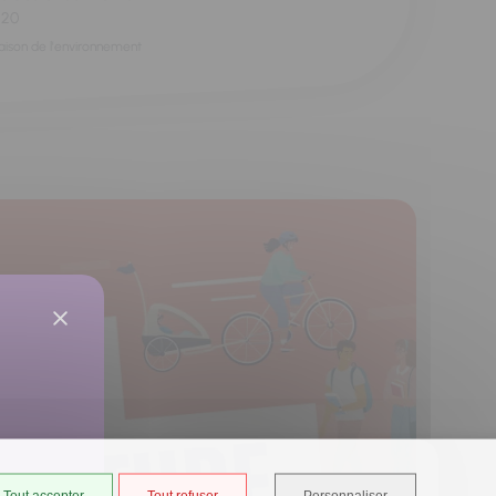
h20
aison de l'environnement
Tout accepter
Tout refuser
Personnaliser