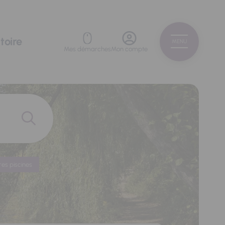
toire
MENU
Mes démarches
Mon compte
res piscines