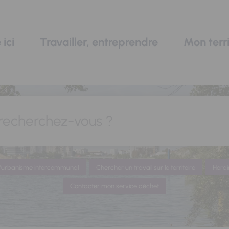
 ici
Travailler, entreprendre
Mon terri
recherchez-vous ?
 d'urbanisme intercommunal
Chercher un travail sur le territoire
Horai
Contacter mon service déchet