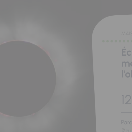
MAI
Éc
me
l'
12
Para
Pa