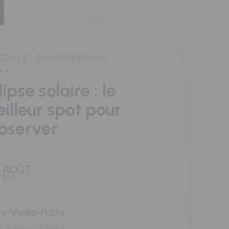
SON DE L'ENVIRONNEMENT
lipse solaire : le
illeur spot pour
observer
AOÛT
2026
y-Vieille-Poste
rc Gaston Jankiewicz