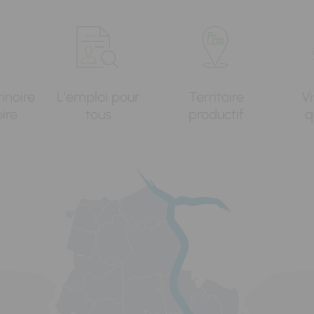
tinoire
L'emploi pour
Territoire
Vi
oire
tous
productif
q