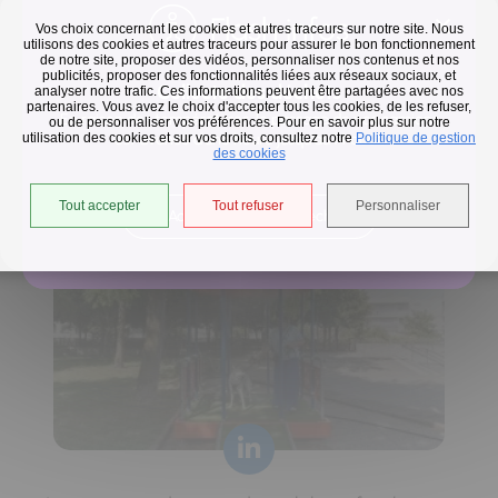
Flash infos
Vos choix concernant les cookies et autres traceurs sur notre site. Nous
utilisons des cookies et autres traceurs pour assurer le bon fonctionnement
de notre site, proposer des vidéos, personnaliser nos contenus et nos
publicités, proposer des fonctionnalités liées aux réseaux sociaux, et
Collecte des déchets
analyser notre trafic. Ces informations peuvent être partagées avec nos
partenaires. Vous avez le choix d'accepter tous les cookies, de les refuser,
En raison des températures, le passage de nos camions
ou de personnaliser vos préférences. Pour en savoir plus sur notre
utilisation des cookies et sur vos droits, consultez notre
est avancé d'une heure jusqu'au 14 août.
Politique de gestion
Horaires de collecte adaptés aux périodes de fortes
des cookies
chaleurs
Tout accepter
Tout refuser
Personnaliser
Accéder à l'univers déchets