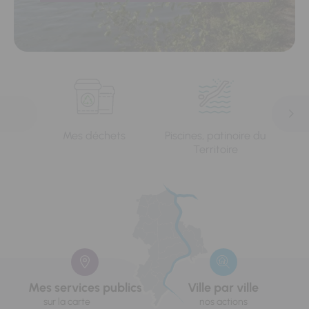
Mes déchets
Piscines, patinoire du
L'e
Territoire
Mes services publics
Ville par ville
sur la carte
nos actions