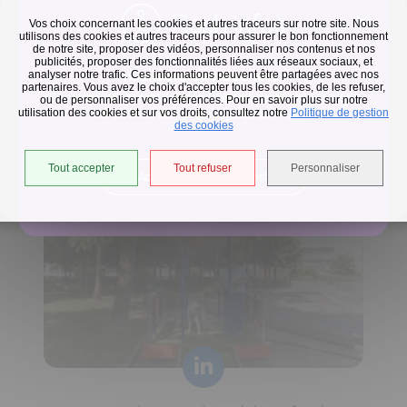
Flash infos
Vos choix concernant les cookies et autres traceurs sur notre site. Nous
utilisons des cookies et autres traceurs pour assurer le bon fonctionnement
de notre site, proposer des vidéos, personnaliser nos contenus et nos
publicités, proposer des fonctionnalités liées aux réseaux sociaux, et
Collecte des déchets
analyser notre trafic. Ces informations peuvent être partagées avec nos
partenaires. Vous avez le choix d'accepter tous les cookies, de les refuser,
En raison des températures, le passage de nos camions
ou de personnaliser vos préférences. Pour en savoir plus sur notre
utilisation des cookies et sur vos droits, consultez notre
est avancé d'une heure jusqu'au 14 août.
Politique de gestion
Horaires de collecte adaptés aux périodes de fortes
des cookies
chaleurs
Tout accepter
Tout refuser
Personnaliser
Accéder à l'univers déchets