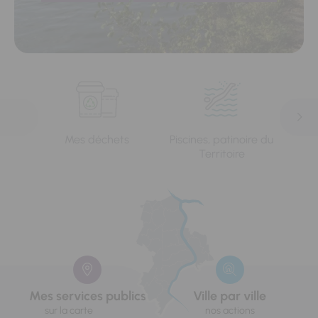
Mes déchets
Piscines, patinoire du
L'e
Territoire
Mes services publics
Ville par ville
sur la carte
nos actions