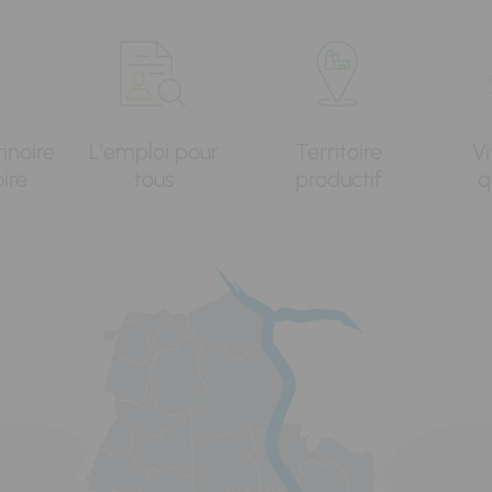
tinoire
L'emploi pour
Territoire
Vi
oire
tous
productif
q