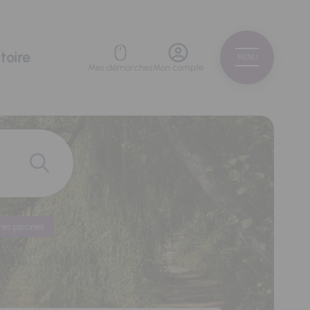
toire
MENU
Mes démarches
Mon compte
res piscines