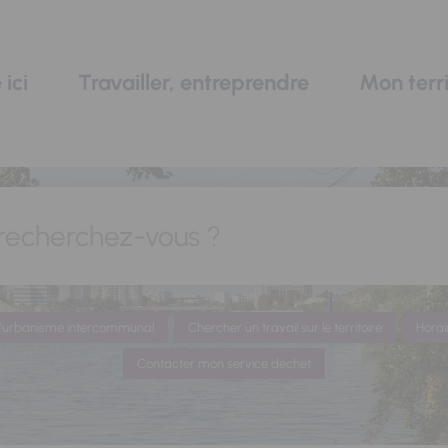
 ici
Travailler, entreprendre
Mon terri
recherchez-vous ?
 d'urbanisme intercommunal
Chercher un travail sur le territoire
Horai
Contacter mon service déchet