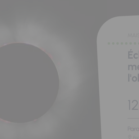
MAI
Éc
me
l'
12
Para
Pa