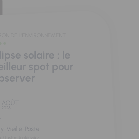
SON DE L'ENVIRONNEMENT
lipse solaire : le
illeur spot pour
observer
AOÛT
2026
y-Vieille-Poste
rc Gaston Jankiewicz