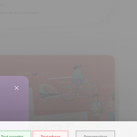
h20
aison de l'environnement
Tout accepter
Tout refuser
Personnaliser