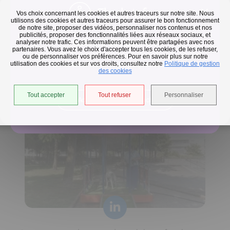
Flash infos
Vos choix concernant les cookies et autres traceurs sur notre site. Nous
utilisons des cookies et autres traceurs pour assurer le bon fonctionnement
de notre site, proposer des vidéos, personnaliser nos contenus et nos
publicités, proposer des fonctionnalités liées aux réseaux sociaux, et
Collecte des déchets
analyser notre trafic. Ces informations peuvent être partagées avec nos
partenaires. Vous avez le choix d'accepter tous les cookies, de les refuser,
En raison des températures, le passage de nos camions
ou de personnaliser vos préférences. Pour en savoir plus sur notre
utilisation des cookies et sur vos droits, consultez notre
est avancé d'une heure jusqu'au 14 août.
Politique de gestion
Horaires de collecte adaptés aux périodes de fortes
des cookies
chaleurs
Tout accepter
Tout refuser
Personnaliser
Accéder à l'univers déchets