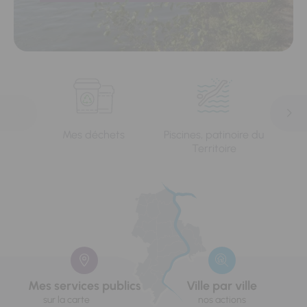
Mes déchets
Piscines, patinoire du
L'e
Territoire
Mes services publics
Ville par ville
sur la carte
nos actions