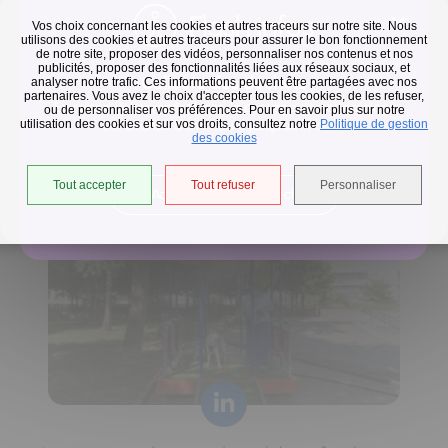
Flash infos
Vos choix concernant les cookies et autres traceurs sur notre site. Nous
utilisons des cookies et autres traceurs pour assurer le bon fonctionnement
de notre site, proposer des vidéos, personnaliser nos contenus et nos
publicités, proposer des fonctionnalités liées aux réseaux sociaux, et
Collecte des déchets
analyser notre trafic. Ces informations peuvent être partagées avec nos
partenaires. Vous avez le choix d'accepter tous les cookies, de les refuser,
En raison des températures, le passage de nos camions
ou de personnaliser vos préférences. Pour en savoir plus sur notre
utilisation des cookies et sur vos droits, consultez notre
est avancé d'une heure jusqu'au 14 août.
Politique de gestion
Horaires de collecte adaptés aux périodes de fortes
des cookies
chaleurs
Tout accepter
Tout refuser
Personnaliser
Accéder à l'univers déchets