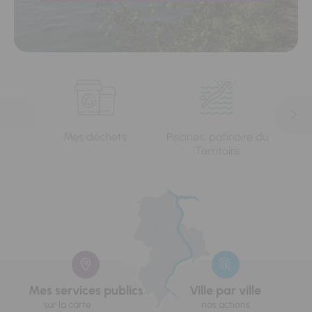
Mes déchets
Piscines, patinoire du
L'e
Territoire
Mes services publics
Ville par ville
sur la carte
nos actions