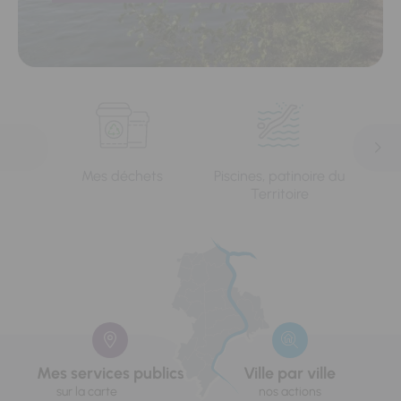
Mes déchets
Piscines, patinoire du
L'e
Territoire
Mes services publics
Ville par ville
sur la carte
nos actions