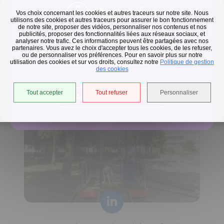
Flash infos
Vos choix concernant les cookies et autres traceurs sur notre site. Nous
utilisons des cookies et autres traceurs pour assurer le bon fonctionnement
de notre site, proposer des vidéos, personnaliser nos contenus et nos
publicités, proposer des fonctionnalités liées aux réseaux sociaux, et
Collecte des déchets
analyser notre trafic. Ces informations peuvent être partagées avec nos
partenaires. Vous avez le choix d'accepter tous les cookies, de les refuser,
En raison des températures, le passage de nos camions
ou de personnaliser vos préférences. Pour en savoir plus sur notre
utilisation des cookies et sur vos droits, consultez notre
est avancé d'une heure jusqu'au 14 août.
Politique de gestion
Horaires de collecte adaptés aux périodes de fortes
des cookies
chaleurs
Tout accepter
Tout refuser
Personnaliser
Accéder à l'univers déchets