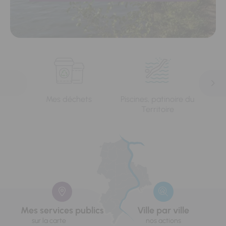
Mes déchets
Piscines, patinoire du
L'e
Territoire
Mes services publics
Ville par ville
sur la carte
nos actions