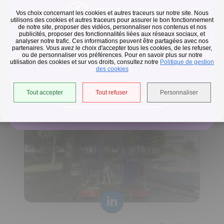
Flash infos
Vos choix concernant les cookies et autres traceurs sur notre site. Nous
utilisons des cookies et autres traceurs pour assurer le bon fonctionnement
de notre site, proposer des vidéos, personnaliser nos contenus et nos
publicités, proposer des fonctionnalités liées aux réseaux sociaux, et
Collecte des déchets
analyser notre trafic. Ces informations peuvent être partagées avec nos
partenaires. Vous avez le choix d'accepter tous les cookies, de les refuser,
En raison des températures, le passage de nos camions
ou de personnaliser vos préférences. Pour en savoir plus sur notre
utilisation des cookies et sur vos droits, consultez notre
est avancé d'une heure jusqu'au 14 août.
Politique de gestion
Horaires de collecte adaptés aux périodes de fortes
des cookies
chaleurs
Tout accepter
Tout refuser
Personnaliser
Accéder à l'univers déchets