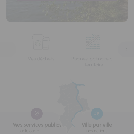
Mes déchets
Piscines, patinoire du
L'e
Territoire
Mes services publics
Ville par ville
sur la carte
nos actions