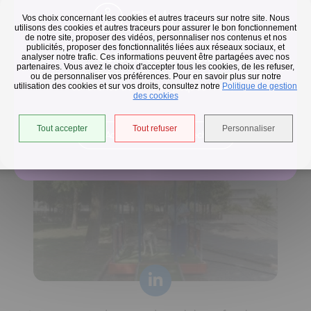
Flash infos
Vos choix concernant les cookies et autres traceurs sur notre site. Nous
utilisons des cookies et autres traceurs pour assurer le bon fonctionnement
de notre site, proposer des vidéos, personnaliser nos contenus et nos
publicités, proposer des fonctionnalités liées aux réseaux sociaux, et
Collecte des déchets
analyser notre trafic. Ces informations peuvent être partagées avec nos
partenaires. Vous avez le choix d'accepter tous les cookies, de les refuser,
En raison des températures, le passage de nos camions
ou de personnaliser vos préférences. Pour en savoir plus sur notre
utilisation des cookies et sur vos droits, consultez notre
est avancé d'une heure jusqu'au 14 août.
Politique de gestion
Horaires de collecte adaptés aux périodes de fortes
des cookies
chaleurs
Tout accepter
Tout refuser
Personnaliser
Accéder à l'univers déchets