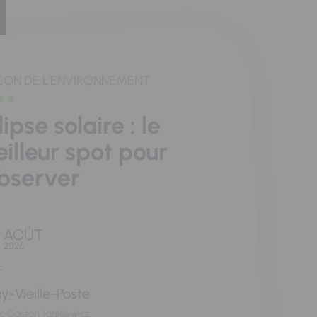
SON DE L'ENVIRONNEMENT
lipse solaire : le
illeur spot pour
observer
AOÛT
2026
y-Vieille-Poste
rc Gaston Jankiewicz