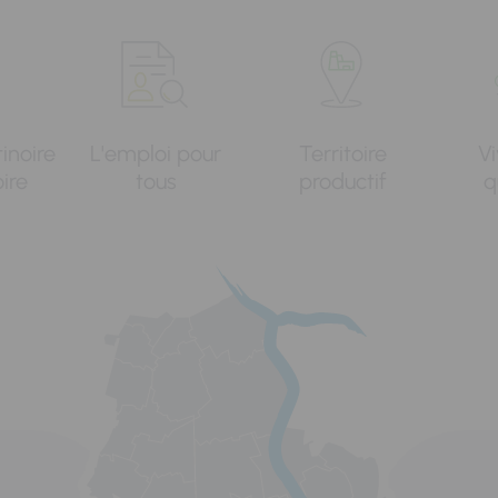
tinoire
L'emploi pour
Territoire
Vi
oire
tous
productif
q