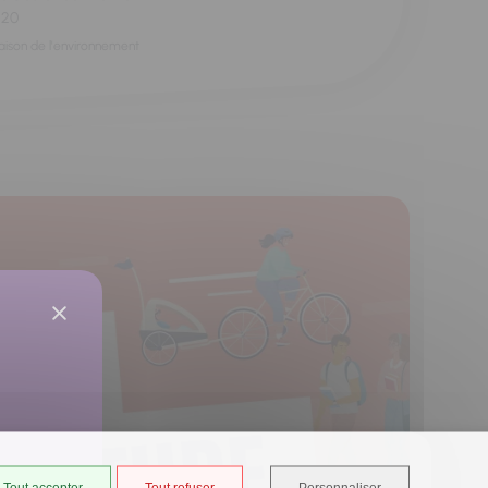
h20
aison de l'environnement
Tout accepter
Tout refuser
Personnaliser