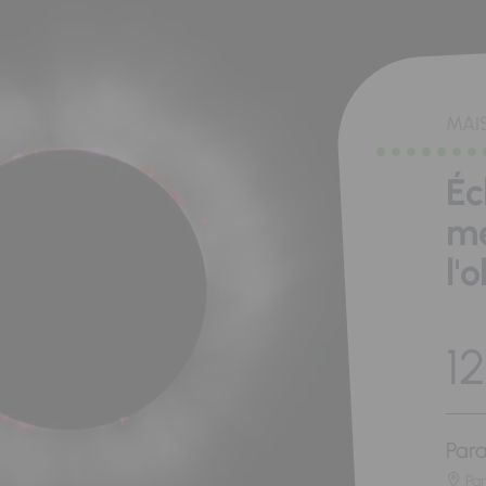
MAI
Éc
me
l'
12
Para
Pa