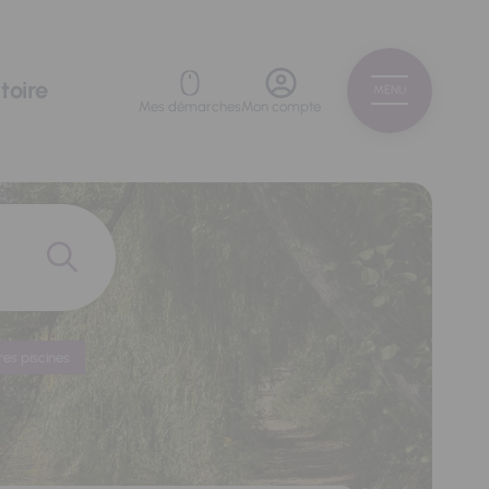
toire
MENU
Mes démarches
Mon compte
res piscines