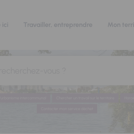
 ici
Travailler, entreprendre
Mon terri
recherchez-vous ?
 d'urbanisme intercommunal
Chercher un travail sur le territoire
Horai
Contacter mon service déchet