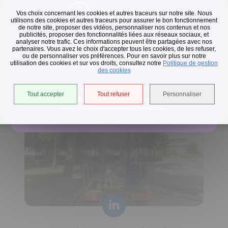
Flash infos
Vos choix concernant les cookies et autres traceurs sur notre site. Nous
utilisons des cookies et autres traceurs pour assurer le bon fonctionnement
de notre site, proposer des vidéos, personnaliser nos contenus et nos
publicités, proposer des fonctionnalités liées aux réseaux sociaux, et
Collecte des déchets
analyser notre trafic. Ces informations peuvent être partagées avec nos
partenaires. Vous avez le choix d'accepter tous les cookies, de les refuser,
En raison des températures, le passage de nos camions
ou de personnaliser vos préférences. Pour en savoir plus sur notre
utilisation des cookies et sur vos droits, consultez notre
est avancé d'une heure jusqu'au 14 août.
Politique de gestion
Horaires de collecte adaptés aux périodes de fortes
des cookies
chaleurs
Tout accepter
Tout refuser
Personnaliser
Accéder à l'univers déchets