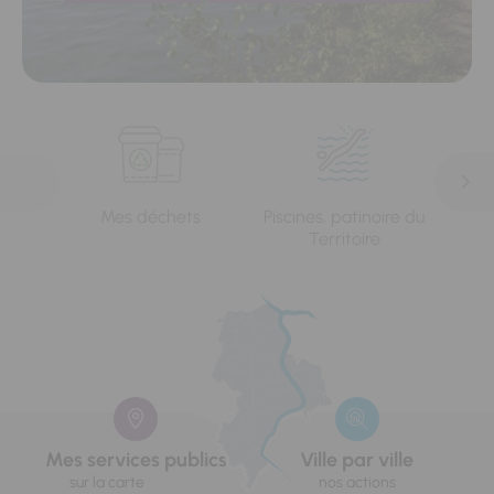
Mes déchets
Piscines, patinoire du
L'e
Territoire
Mes services publics
Ville par ville
sur la carte
nos actions