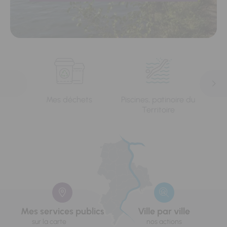
Mes déchets
Piscines, patinoire du
L'e
Territoire
Mes services publics
Ville par ville
sur la carte
nos actions