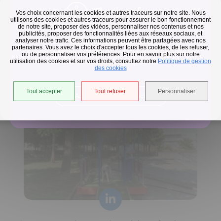
Flash infos
Vos choix concernant les cookies et autres traceurs sur notre site. Nous
utilisons des cookies et autres traceurs pour assurer le bon fonctionnement
de notre site, proposer des vidéos, personnaliser nos contenus et nos
publicités, proposer des fonctionnalités liées aux réseaux sociaux, et
Collecte des déchets
analyser notre trafic. Ces informations peuvent être partagées avec nos
partenaires. Vous avez le choix d'accepter tous les cookies, de les refuser,
En raison des températures, le passage de nos camions
ou de personnaliser vos préférences. Pour en savoir plus sur notre
utilisation des cookies et sur vos droits, consultez notre
est avancé d'une heure jusqu'au 14 août.
Politique de gestion
Horaires de collecte adaptés aux périodes de fortes
des cookies
chaleurs
Tout accepter
Tout refuser
Personnaliser
Accéder à l'univers déchets