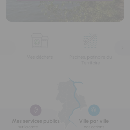
Mes déchets
Piscines, patinoire du
L'e
Territoire
Mes services publics
Ville par ville
sur la carte
nos actions