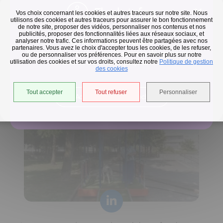
Flash infos
Vos choix concernant les cookies et autres traceurs sur notre site. Nous
utilisons des cookies et autres traceurs pour assurer le bon fonctionnement
de notre site, proposer des vidéos, personnaliser nos contenus et nos
publicités, proposer des fonctionnalités liées aux réseaux sociaux, et
Collecte des déchets
analyser notre trafic. Ces informations peuvent être partagées avec nos
partenaires. Vous avez le choix d'accepter tous les cookies, de les refuser,
En raison des températures, le passage de nos camions
ou de personnaliser vos préférences. Pour en savoir plus sur notre
utilisation des cookies et sur vos droits, consultez notre
est avancé d'une heure jusqu'au 14 août.
Politique de gestion
Horaires de collecte adaptés aux périodes de fortes
des cookies
chaleurs
Tout accepter
Tout refuser
Personnaliser
Accéder à l'univers déchets