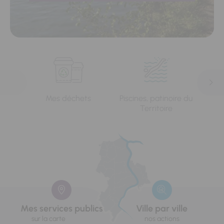
Mes déchets
Piscines, patinoire du
L'e
Territoire
Mes services publics
Ville par ville
sur la carte
nos actions