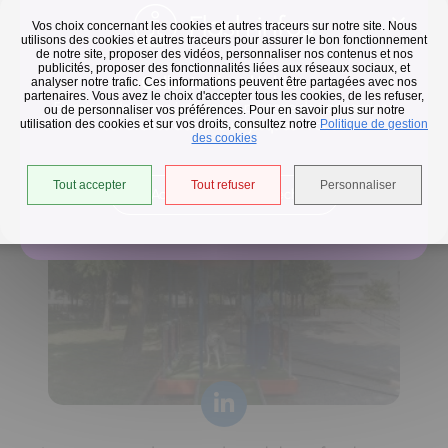
Flash infos
Vos choix concernant les cookies et autres traceurs sur notre site. Nous
utilisons des cookies et autres traceurs pour assurer le bon fonctionnement
de notre site, proposer des vidéos, personnaliser nos contenus et nos
publicités, proposer des fonctionnalités liées aux réseaux sociaux, et
Collecte des déchets
analyser notre trafic. Ces informations peuvent être partagées avec nos
partenaires. Vous avez le choix d'accepter tous les cookies, de les refuser,
En raison des températures, le passage de nos camions
ou de personnaliser vos préférences. Pour en savoir plus sur notre
utilisation des cookies et sur vos droits, consultez notre
est avancé d'une heure jusqu'au 14 août.
Politique de gestion
Horaires de collecte adaptés aux périodes de fortes
des cookies
chaleurs
Tout accepter
Tout refuser
Personnaliser
Accéder à l'univers déchets