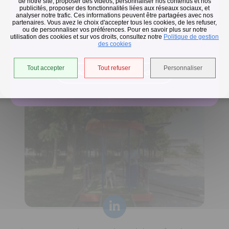
de notre site, proposer des vidéos, personnaliser nos contenus et nos
publicités, proposer des fonctionnalités liées aux réseaux sociaux, et
Collecte des déchets
analyser notre trafic. Ces informations peuvent être partagées avec nos
partenaires. Vous avez le choix d'accepter tous les cookies, de les refuser,
En raison des températures, le passage de nos camions
ou de personnaliser vos préférences. Pour en savoir plus sur notre
utilisation des cookies et sur vos droits, consultez notre
est avancé d'une heure jusqu'au 14 août.
Politique de gestion
des cookies
Horaires de collecte adaptés aux périodes de fortes
Tout accepter
Tout refuser
Personnaliser
Accéder à l'univers déchets
chaleurs