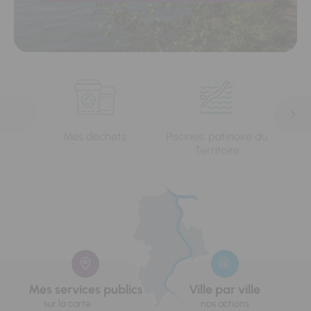
Mes déchets
Piscines, patinoire du
L'e
Territoire
Mes services publics
Ville par ville
sur la carte
nos actions