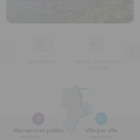
Mes déchets
Piscines, patinoire du
L'e
Territoire
Mes services publics
Ville par ville
sur la carte
nos actions