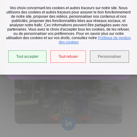
Flash infos
Vos choix concernant les cookies et autres traceurs sur notre site. Nous
utilisons des cookies et autres traceurs pour assurer le bon fonctionnement
de notre site, proposer des vidéos, personnaliser nos contenus et nos
publicités, proposer des fonctionnalités liées aux réseaux sociaux, et
Collecte des déchets
analyser notre trafic. Ces informations peuvent être partagées avec nos
partenaires. Vous avez le choix d'accepter tous les cookies, de les refuser,
En raison des températures, le passage de nos camions
ou de personnaliser vos préférences. Pour en savoir plus sur notre
utilisation des cookies et sur vos droits, consultez notre
est avancé d'une heure jusqu'au 14 août.
Politique de gestion
Horaires de collecte adaptés aux périodes de fortes
des cookies
chaleurs
Tout accepter
Tout refuser
Personnaliser
Accéder à l'univers déchets