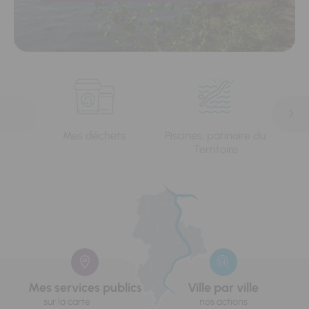
Mes déchets
Piscines, patinoire du
L'e
Territoire
Mes services publics
Ville par ville
sur la carte
nos actions