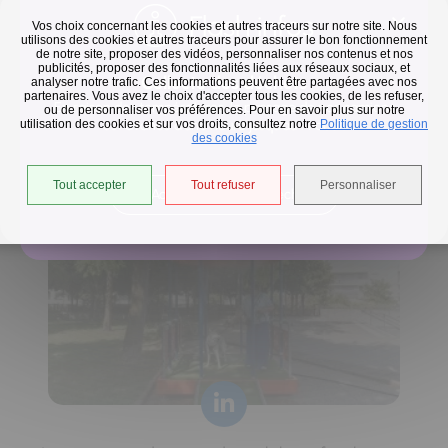
Flash infos
Vos choix concernant les cookies et autres traceurs sur notre site. Nous
utilisons des cookies et autres traceurs pour assurer le bon fonctionnement
de notre site, proposer des vidéos, personnaliser nos contenus et nos
publicités, proposer des fonctionnalités liées aux réseaux sociaux, et
Collecte des déchets
analyser notre trafic. Ces informations peuvent être partagées avec nos
partenaires. Vous avez le choix d'accepter tous les cookies, de les refuser,
En raison des températures, le passage de nos camions
ou de personnaliser vos préférences. Pour en savoir plus sur notre
utilisation des cookies et sur vos droits, consultez notre
est avancé d'une heure jusqu'au 14 août.
Politique de gestion
Horaires de collecte adaptés aux périodes de fortes
des cookies
chaleurs
Tout accepter
Tout refuser
Personnaliser
Accéder à l'univers déchets