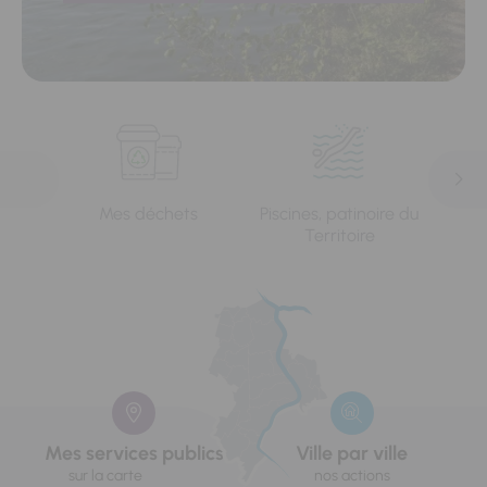
Mes déchets
Piscines, patinoire du
L'e
Territoire
Mes services publics
Ville par ville
sur la carte
nos actions