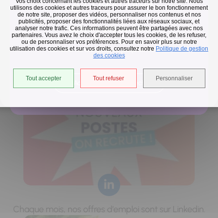
Flash infos
Vos choix concernant les cookies et autres traceurs sur notre site. Nous
utilisons des cookies et autres traceurs pour assurer le bon fonctionnement
de notre site, proposer des vidéos, personnaliser nos contenus et nos
publicités, proposer des fonctionnalités liées aux réseaux sociaux, et
Collecte des déchets
analyser notre trafic. Ces informations peuvent être partagées avec nos
partenaires. Vous avez le choix d'accepter tous les cookies, de les refuser,
En raison des températures, le passage de nos camions
ou de personnaliser vos préférences. Pour en savoir plus sur notre
utilisation des cookies et sur vos droits, consultez notre
est avancé d'une heure jusqu'au 14 août.
Politique de gestion
Nouvelle vague de chaleur : collectes avancées
des cookies
d'une heure.
Tout accepter
Tout refuser
Personnaliser
Accéder à l'univers déchets
Chaque mois, nos offres d’emploi sont sur Linkedin.