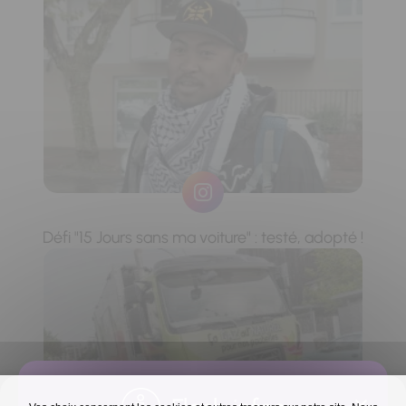
Défi "15 Jours sans ma voiture" : testé, adopté !