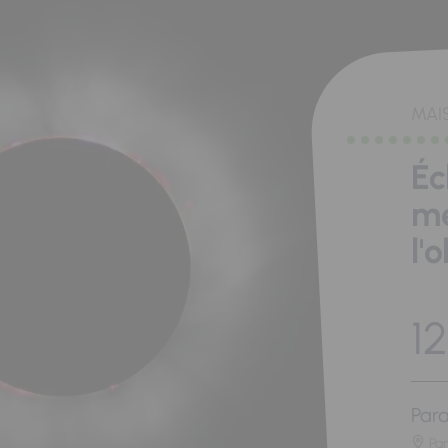
MAI
Éc
me
l'
12
Para
Pa