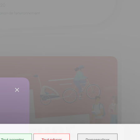
h20
aison de l'environnement
Tout accepter
Tout refuser
Personnaliser