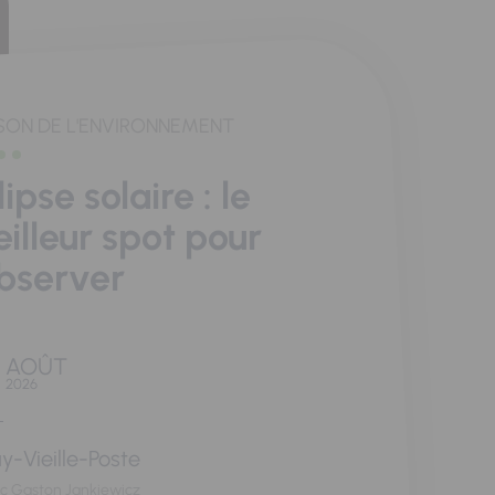
SON DE L'ENVIRONNEMENT
lipse solaire : le
illeur spot pour
observer
AOÛT
2026
y-Vieille-Poste
rc Gaston Jankiewicz