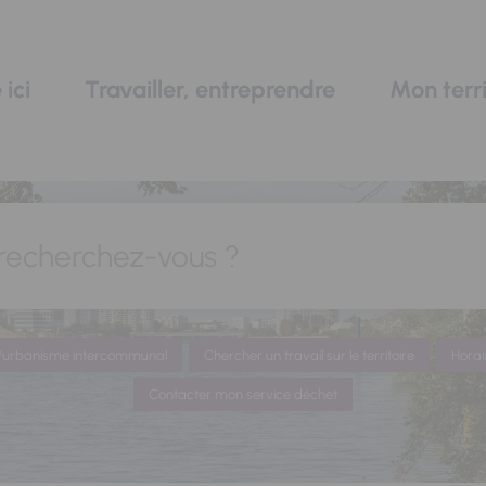
 ici
Travailler, entreprendre
Mon terri
recherchez-vous ?
 d'urbanisme intercommunal
Chercher un travail sur le territoire
Horai
Contacter mon service déchet