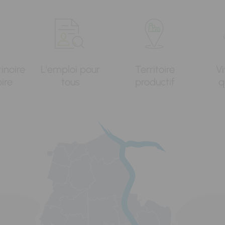
tinoire
L'emploi pour
Territoire
Vi
oire
tous
productif
q