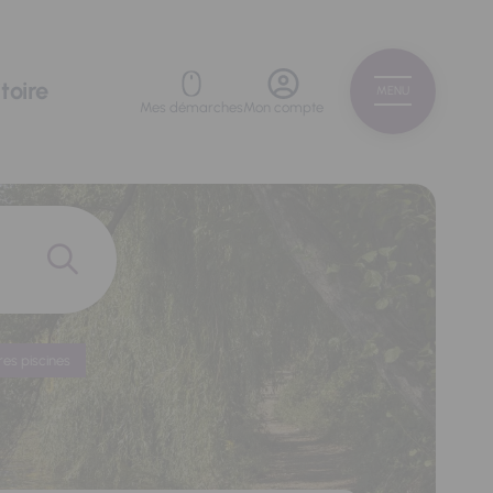
toire
MENU
Mes démarches
Mon compte
res piscines