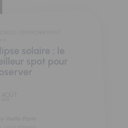
SON DE L'ENVIRONNEMENT
lipse solaire : le
illeur spot pour
observer
AOÛT
2026
y-Vieille-Poste
rc Gaston Jankiewicz