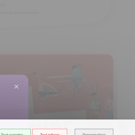
h20
aison de l'environnement
Tout accepter
Tout refuser
Personnaliser