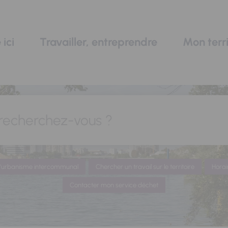
 ici
Travailler, entreprendre
Mon terri
recherchez-vous ?
 d'urbanisme intercommunal
Chercher un travail sur le territoire
Horai
Contacter mon service déchet