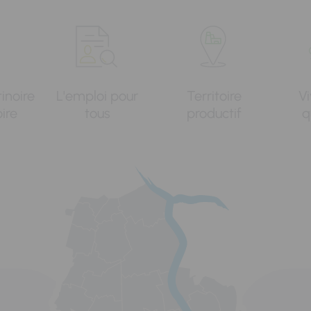
tinoire
L'emploi pour
Territoire
Vi
oire
tous
productif
q