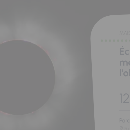
MAI
Éc
me
l'
12
Para
Pa