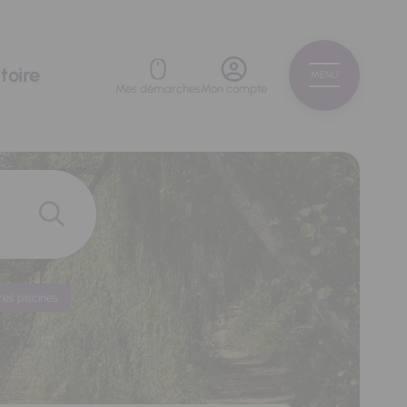
toire
MENU
Mes démarches
Mon compte
res piscines