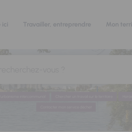
 ici
Travailler, entreprendre
Mon terri
recherchez-vous ?
 d'urbanisme intercommunal
Chercher un travail sur le territoire
Horai
Contacter mon service déchet