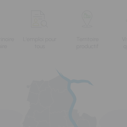
tinoire
L'emploi pour
Territoire
Vi
oire
tous
productif
q