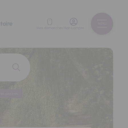
toire
MENU
Mes démarches
Mon compte
res piscines