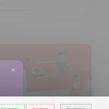
h20
aison de l'environnement
Tout accepter
Tout refuser
Personnaliser