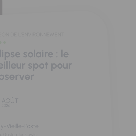
SON DE L'ENVIRONNEMENT
lipse solaire : le
illeur spot pour
observer
AOÛT
2026
y-Vieille-Poste
rc Gaston Jankiewicz