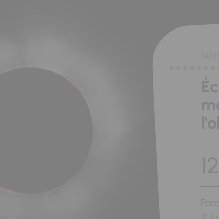
MAI
Éc
me
l'
12
Para
Pa