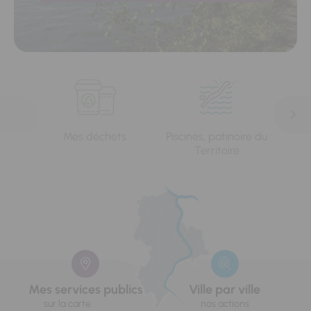
Mes déchets
Piscines, patinoire du
L'e
Territoire
Mes services publics
Ville par ville
sur la carte
nos actions