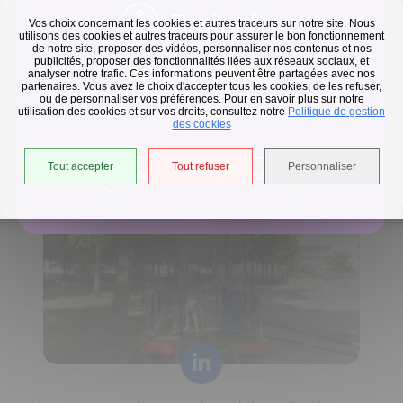
Flash infos
Vos choix concernant les cookies et autres traceurs sur notre site. Nous
utilisons des cookies et autres traceurs pour assurer le bon fonctionnement
de notre site, proposer des vidéos, personnaliser nos contenus et nos
publicités, proposer des fonctionnalités liées aux réseaux sociaux, et
Collecte des déchets
analyser notre trafic. Ces informations peuvent être partagées avec nos
partenaires. Vous avez le choix d'accepter tous les cookies, de les refuser,
En raison des températures, le passage de nos camions
ou de personnaliser vos préférences. Pour en savoir plus sur notre
utilisation des cookies et sur vos droits, consultez notre
est avancé d'une heure jusqu'au 14 août.
Politique de gestion
Horaires de collecte adaptés aux périodes de fortes
des cookies
chaleurs
Tout accepter
Tout refuser
Personnaliser
Accéder à l'univers déchets