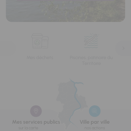
Mes déchets
Piscines, patinoire du
L'e
Territoire
Mes services publics
Ville par ville
sur la carte
nos actions