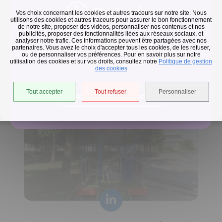
Flash infos
Vos choix concernant les cookies et autres traceurs sur notre site. Nous
utilisons des cookies et autres traceurs pour assurer le bon fonctionnement
de notre site, proposer des vidéos, personnaliser nos contenus et nos
publicités, proposer des fonctionnalités liées aux réseaux sociaux, et
Collecte des déchets
analyser notre trafic. Ces informations peuvent être partagées avec nos
partenaires. Vous avez le choix d'accepter tous les cookies, de les refuser,
En raison des températures, le passage de nos camions
ou de personnaliser vos préférences. Pour en savoir plus sur notre
utilisation des cookies et sur vos droits, consultez notre
est avancé d'une heure jusqu'au 14 août.
Politique de gestion
Horaires de collecte adaptés aux périodes de fortes
des cookies
chaleurs
Tout accepter
Tout refuser
Personnaliser
Accéder à l'univers déchets