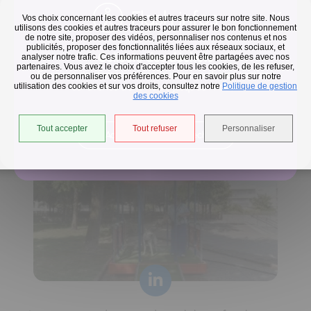
Flash infos
Vos choix concernant les cookies et autres traceurs sur notre site. Nous
utilisons des cookies et autres traceurs pour assurer le bon fonctionnement
de notre site, proposer des vidéos, personnaliser nos contenus et nos
publicités, proposer des fonctionnalités liées aux réseaux sociaux, et
Collecte des déchets
analyser notre trafic. Ces informations peuvent être partagées avec nos
partenaires. Vous avez le choix d'accepter tous les cookies, de les refuser,
En raison des températures, le passage de nos camions
ou de personnaliser vos préférences. Pour en savoir plus sur notre
utilisation des cookies et sur vos droits, consultez notre
est avancé d'une heure jusqu'au 14 août.
Politique de gestion
Horaires de collecte adaptés aux périodes de fortes
des cookies
chaleurs
Tout accepter
Tout refuser
Personnaliser
Accéder à l'univers déchets