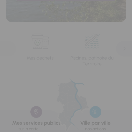
Mes déchets
Piscines, patinoire du
L'e
Territoire
Mes services publics
Ville par ville
sur la carte
nos actions