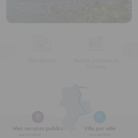
Mes déchets
Piscines, patinoire du
L'e
Territoire
Mes services publics
Ville par ville
sur la carte
nos actions