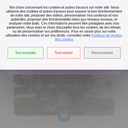
Flash infos
Vos choix concernant les cookies et autres traceurs sur notre site. Nous
utilisons des cookies et autres traceurs pour assurer le bon fonctionnement
de notre site, proposer des vidéos, personnaliser nos contenus et nos
publicités, proposer des fonctionnalités liées aux réseaux sociaux, et
Collecte des déchets
analyser notre trafic. Ces informations peuvent être partagées avec nos
partenaires. Vous avez le choix d'accepter tous les cookies, de les refuser,
En raison des températures, le passage de nos camions
ou de personnaliser vos préférences. Pour en savoir plus sur notre
utilisation des cookies et sur vos droits, consultez notre
est avancé d'une heure jusqu'au 14 août.
Politique de gestion
Horaires de collecte adaptés aux périodes de fortes
des cookies
chaleurs
Tout accepter
Tout refuser
Personnaliser
Accéder à l'univers déchets