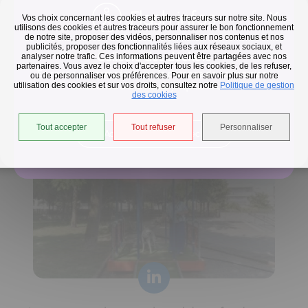
Flash infos
Vos choix concernant les cookies et autres traceurs sur notre site. Nous
utilisons des cookies et autres traceurs pour assurer le bon fonctionnement
de notre site, proposer des vidéos, personnaliser nos contenus et nos
publicités, proposer des fonctionnalités liées aux réseaux sociaux, et
Collecte des déchets
analyser notre trafic. Ces informations peuvent être partagées avec nos
partenaires. Vous avez le choix d'accepter tous les cookies, de les refuser,
En raison des températures, le passage de nos camions
ou de personnaliser vos préférences. Pour en savoir plus sur notre
utilisation des cookies et sur vos droits, consultez notre
est avancé d'une heure jusqu'au 14 août.
Politique de gestion
Horaires de collecte adaptés aux périodes de fortes
des cookies
chaleurs
Tout accepter
Tout refuser
Personnaliser
Accéder à l'univers déchets