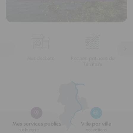
Mes déchets
Piscines, patinoire du
L'e
Territoire
Mes services publics
Ville par ville
sur la carte
nos actions