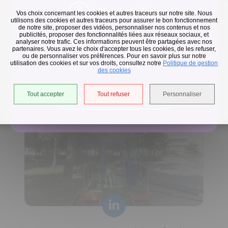
Flash infos
Vos choix concernant les cookies et autres traceurs sur notre site. Nous
utilisons des cookies et autres traceurs pour assurer le bon fonctionnement
de notre site, proposer des vidéos, personnaliser nos contenus et nos
publicités, proposer des fonctionnalités liées aux réseaux sociaux, et
Collecte des déchets
analyser notre trafic. Ces informations peuvent être partagées avec nos
partenaires. Vous avez le choix d'accepter tous les cookies, de les refuser,
En raison des températures, le passage de nos camions
ou de personnaliser vos préférences. Pour en savoir plus sur notre
utilisation des cookies et sur vos droits, consultez notre
est avancé d'une heure jusqu'au 14 août.
Politique de gestion
Horaires de collecte adaptés aux périodes de fortes
des cookies
chaleurs
Tout accepter
Tout refuser
Personnaliser
Accéder à l'univers déchets