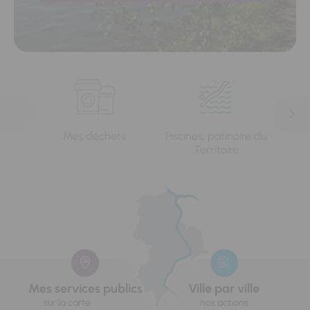
Mes déchets
Piscines, patinoire du
L'e
Territoire
Mes services publics
Ville par ville
sur la carte
nos actions