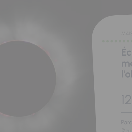
MAI
Éc
me
l'
12
Para
Pa