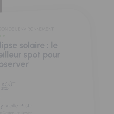
SON DE L'ENVIRONNEMENT
lipse solaire : le
illeur spot pour
observer
AOÛT
2026
y-Vieille-Poste
rc Gaston Jankiewicz