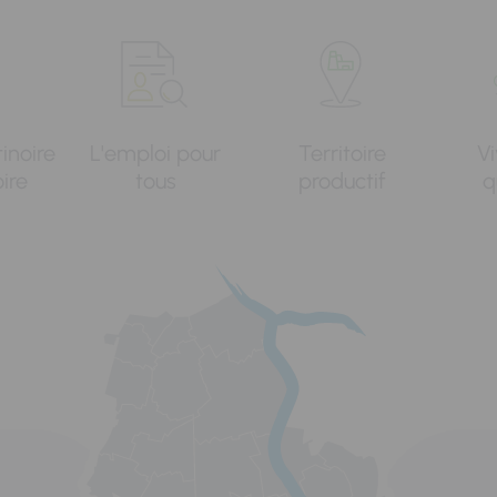
tinoire
L'emploi pour
Territoire
Vi
oire
tous
productif
q