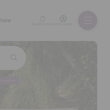
toire
MENU
Mes démarches
Mon compte
res piscines