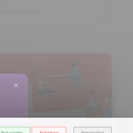
h20
aison de l'environnement
Tout accepter
Tout refuser
Personnaliser