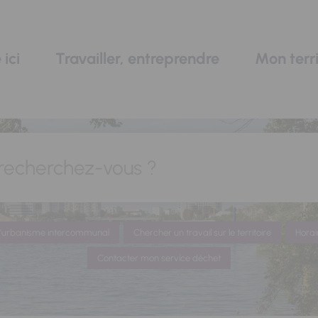
 ici
Travailler, entreprendre
Mon terri
recherchez-vous ?
 d'urbanisme intercommunal
Chercher un travail sur le territoire
Horai
Contacter mon service déchet