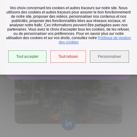
Flash infos
Vos choix concernant les cookies et autres traceurs sur notre site. Nous
utilisons des cookies et autres traceurs pour assurer le bon fonctionnement
de notre site, proposer des vidéos, personnaliser nos contenus et nos
publicités, proposer des fonctionnalités liées aux réseaux sociaux, et
Collecte des déchets
analyser notre trafic. Ces informations peuvent être partagées avec nos
partenaires. Vous avez le choix d'accepter tous les cookies, de les refuser,
En raison des températures, le passage de nos camions
ou de personnaliser vos préférences. Pour en savoir plus sur notre
utilisation des cookies et sur vos droits, consultez notre
est avancé d'une heure jusqu'au 14 août.
Politique de gestion
Horaires de collecte adaptés aux périodes de fortes
des cookies
chaleurs
Tout accepter
Tout refuser
Personnaliser
Accéder à l'univers déchets