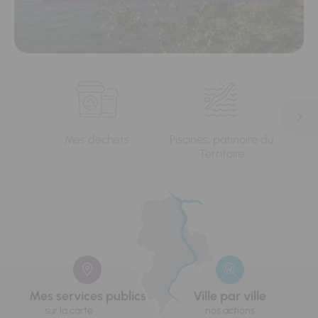
Mes déchets
Piscines, patinoire du
L'e
Territoire
Mes services publics
Ville par ville
sur la carte
nos actions