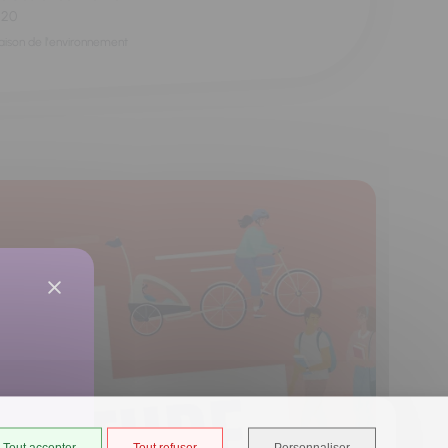
h20
aison de l'environnement
Tout accepter
Tout refuser
Personnaliser