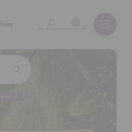
toire
MENU
Mes démarches
Mon compte
res piscines