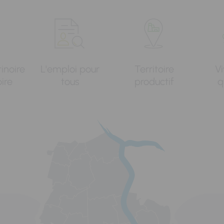
tinoire
L'emploi pour
Territoire
Vi
oire
tous
productif
q