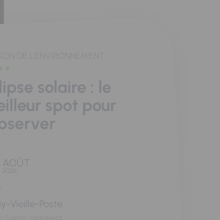
SON DE L'ENVIRONNEMENT
lipse solaire : le
illeur spot pour
observer
AOÛT
2026
y-Vieille-Poste
rc Gaston Jankiewicz