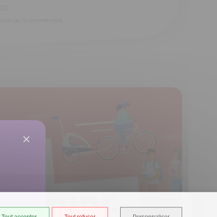
h20
aison de l'environnement
Tout accepter
Tout refuser
Personnaliser