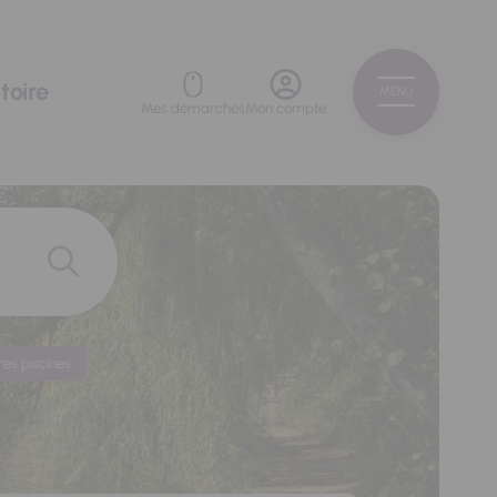
toire
MENU
Mes démarches
Mon compte
res piscines