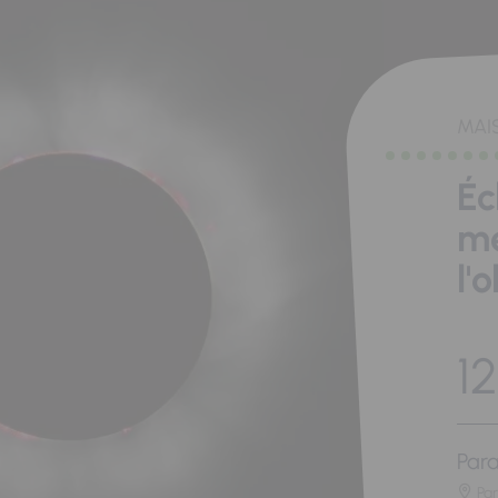
MAI
Éc
me
l'
12
Para
Pa