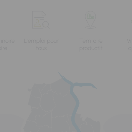
tinoire
L'emploi pour
Territoire
Vi
oire
tous
productif
q