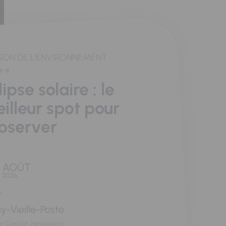
SON DE L'ENVIRONNEMENT
lipse solaire : le
illeur spot pour
observer
AOÛT
2026
y-Vieille-Poste
rc Gaston Jankiewicz