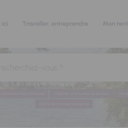
 ici
Travailler, entreprendre
Mon terri
recherchez-vous ?
 d'urbanisme intercommunal
Chercher un travail sur le territoire
Horai
Contacter mon service déchet