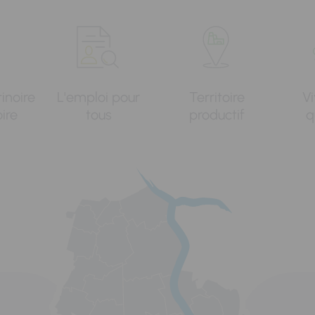
tinoire
L'emploi pour
Territoire
Vi
oire
tous
productif
q