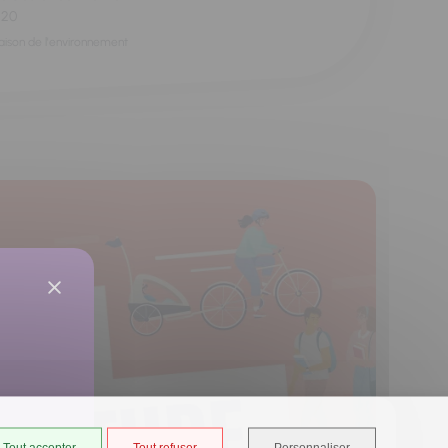
h20
aison de l'environnement
Tout accepter
Tout refuser
Personnaliser