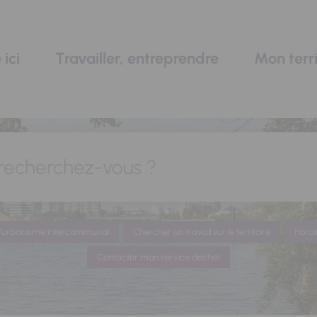
 ici
Travailler, entreprendre
Mon terri
recherchez-vous ?
 d'urbanisme intercommunal
Chercher un travail sur le territoire
Horai
Contacter mon service déchet