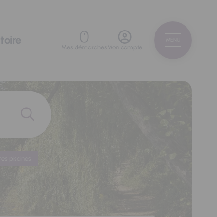
toire
MENU
Mes démarches
Mon compte
res piscines