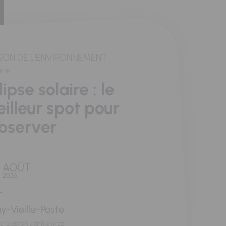
SON DE L'ENVIRONNEMENT
lipse solaire : le
illeur spot pour
observer
AOÛT
2026
y-Vieille-Poste
rc Gaston Jankiewicz