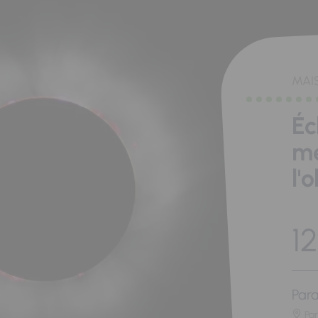
MAI
Éc
me
l'
12
Para
Pa