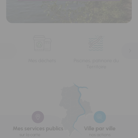
Mes déchets
Piscines, patinoire du
L'e
Territoire
Mes services publics
Ville par ville
sur la carte
nos actions