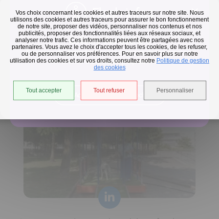
Flash infos
Vos choix concernant les cookies et autres traceurs sur notre site. Nous
utilisons des cookies et autres traceurs pour assurer le bon fonctionnement
de notre site, proposer des vidéos, personnaliser nos contenus et nos
publicités, proposer des fonctionnalités liées aux réseaux sociaux, et
Collecte des déchets
analyser notre trafic. Ces informations peuvent être partagées avec nos
partenaires. Vous avez le choix d'accepter tous les cookies, de les refuser,
En raison des températures, le passage de nos camions
ou de personnaliser vos préférences. Pour en savoir plus sur notre
utilisation des cookies et sur vos droits, consultez notre
est avancé d'une heure jusqu'au 14 août.
Politique de gestion
Horaires de collecte adaptés aux périodes de fortes
des cookies
chaleurs
Tout accepter
Tout refuser
Personnaliser
Accéder à l'univers déchets