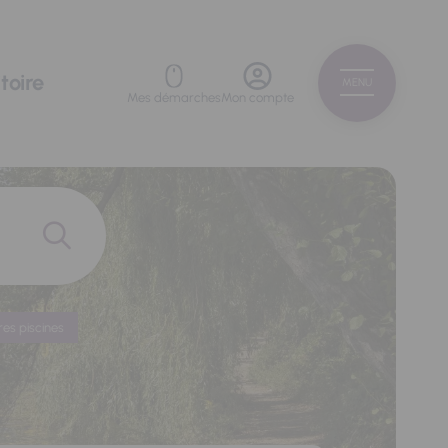
toire
MENU
Mes démarches
Mon compte
res piscines