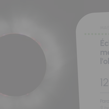
MAI
Éc
me
l'
12
Para
Pa