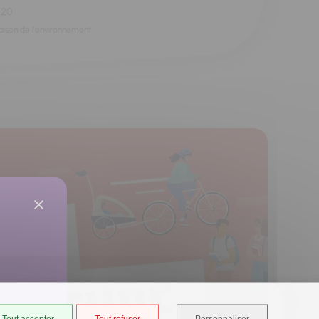
h20
aison de l'environnement
Tout accepter
Tout refuser
Personnaliser