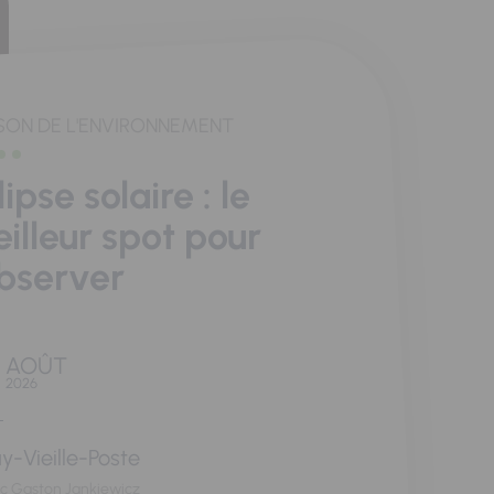
SON DE L'ENVIRONNEMENT
lipse solaire : le
illeur spot pour
observer
AOÛT
2026
y-Vieille-Poste
rc Gaston Jankiewicz