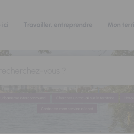
 ici
Travailler, entreprendre
Mon terri
recherchez-vous ?
 d'urbanisme intercommunal
Chercher un travail sur le territoire
Horai
Contacter mon service déchet