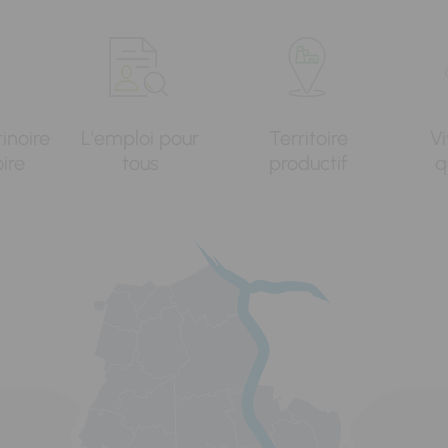
tinoire
L'emploi pour
Territoire
Vi
oire
tous
productif
q