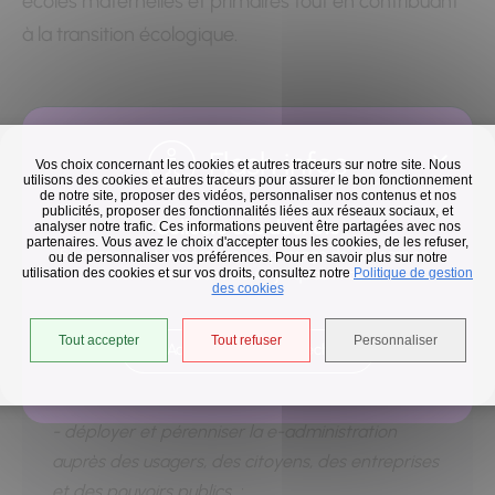
écoles maternelles et primaires tout en contribuant
à la transition écologique.
Flash infos
Vos choix concernant les cookies et autres traceurs sur notre site. Nous
utilisons des cookies et autres traceurs pour assurer le bon fonctionnement
Résumé du projet proposé par le porteur lors de
de notre site, proposer des vidéos, personnaliser nos contenus et nos
publicités, proposer des fonctionnalités liées aux réseaux sociaux, et
sa demande de subvention :
Collecte des déchets
analyser notre trafic. Ces informations peuvent être partagées avec nos
partenaires. Vous avez le choix d'accepter tous les cookies, de les refuser,
La ville de Viry Chatillon s'engage à poursuivre ses
En raison des températures, le passage de nos camions
ou de personnaliser vos préférences. Pour en savoir plus sur notre
utilisation des cookies et sur vos droits, consultez notre
est avancé d'une heure jusqu'au 14 août.
Politique de gestion
efforts et à mettre en œuvre les dernières
des cookies
technologies au service de la population. Ainsi
dans le cadre du fonds FEDER 2021-2027, les
Tout accepter
Tout refuser
Personnaliser
Accéder à l'univers déchets
services de la ville vont mettre à disposition tous
les moyens humains et financiers pour :
- déployer et pérenniser la e-administration
auprès des usagers, des citoyens, des entreprises
et des pouvoirs publics. ;