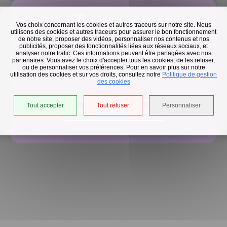
Flash infos
Vos choix concernant les cookies et autres traceurs sur notre site. Nous
utilisons des cookies et autres traceurs pour assurer le bon fonctionnement
de notre site, proposer des vidéos, personnaliser nos contenus et nos
publicités, proposer des fonctionnalités liées aux réseaux sociaux, et
Collecte des déchets
analyser notre trafic. Ces informations peuvent être partagées avec nos
partenaires. Vous avez le choix d'accepter tous les cookies, de les refuser,
En raison des températures, le passage de nos camions
ou de personnaliser vos préférences. Pour en savoir plus sur notre
utilisation des cookies et sur vos droits, consultez notre
est avancé d'une heure jusqu'au 14 août.
Politique de gestion
des cookies
Apprendre le français pour mieux
s'insérer
Tout accepter
Tout refuser
Personnaliser
Accéder à l'univers déchets