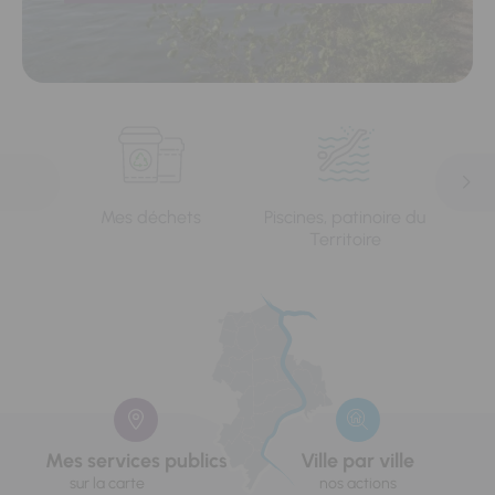
Mes déchets
Piscines, patinoire du
L'e
Territoire
Mes services publics
Ville par ville
sur la carte
nos actions