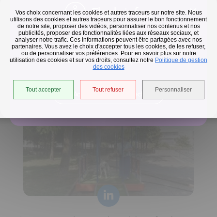
Flash infos
Vos choix concernant les cookies et autres traceurs sur notre site. Nous
utilisons des cookies et autres traceurs pour assurer le bon fonctionnement
de notre site, proposer des vidéos, personnaliser nos contenus et nos
publicités, proposer des fonctionnalités liées aux réseaux sociaux, et
Collecte des déchets
analyser notre trafic. Ces informations peuvent être partagées avec nos
partenaires. Vous avez le choix d'accepter tous les cookies, de les refuser,
En raison des températures, le passage de nos camions
ou de personnaliser vos préférences. Pour en savoir plus sur notre
utilisation des cookies et sur vos droits, consultez notre
est avancé d'une heure jusqu'au 14 août.
Politique de gestion
Horaires de collecte adaptés aux périodes de fortes
des cookies
chaleurs
Tout accepter
Tout refuser
Personnaliser
Accéder à l'univers déchets