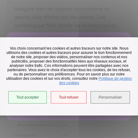
Naviguez dans les dossiers de la colonne de
gauche pour afficher vos documents. Une
recherche par filtre "année" ne donnera pas de
bons résultats, les fichiers ayant été versés à
partir de 2024, mais chaque année a ses dossiers.
Flash infos
Vos choix concernant les cookies et autres traceurs sur notre site. Nous
utilisons des cookies et autres traceurs pour assurer le bon fonctionnement
de notre site, proposer des vidéos, personnaliser nos contenus et nos
publicités, proposer des fonctionnalités liées aux réseaux sociaux, et
Collecte des déchets
analyser notre trafic. Ces informations peuvent être partagées avec nos
partenaires. Vous avez le choix d'accepter tous les cookies, de les refuser,
En raison des températures, le passage de nos camions
ou de personnaliser vos préférences. Pour en savoir plus sur notre
utilisation des cookies et sur vos droits, consultez notre
est avancé d'une heure jusqu'au 14 août.
Politique de gestion
des cookies
Tout accepter
Tout refuser
Personnaliser
Accéder à l'univers déchets