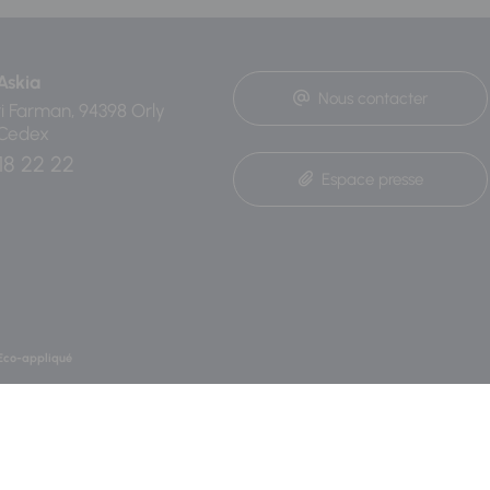
Askia
Nous contacter
ri Farman, 94398 Orly
 Cedex
18 22 22
Espace presse
Eco-appliqué