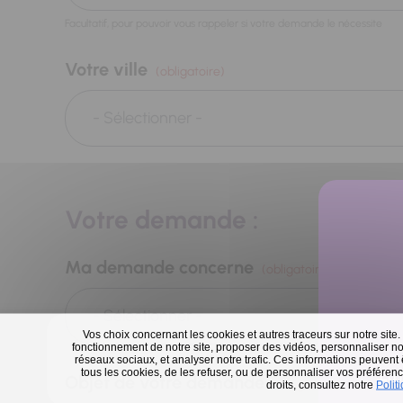
Facultatif, pour pouvoir vous rappeler si votre demande le nécessite
Votre ville
(obligatoire)
Votre demande :
Ma demande concerne
(obligatoire)
Vos choix concernant les cookies et autres traceurs sur notre site.
fonctionnement de notre site, proposer des vidéos, personnaliser nos
réseaux sociaux, et analyser notre trafic. Ces informations peuvent
tous les cookies, de les refuser, ou de personnaliser vos préférence
En 
Objet de votre demande
(obligatoire)
droits, consultez notre
Polit