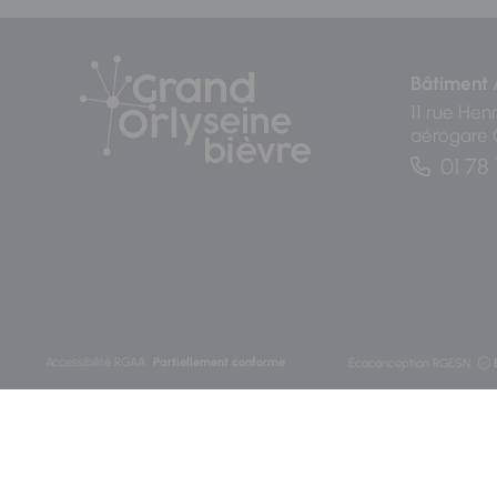
Bâtiment 
11 rue Hen
aérogare
01 78 
Accessibilité RGAA
Partiellement conforme
Écoconception RGESN