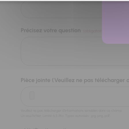
Précisez votre question
(obligatoire)
Pièce jointe (Veuillez ne pas télécharger 
Veuillez ne pas télécharger d'informations sensibles dans ce champ
Un seul fichier. Limité à 5 Mo. Types autorisés : jpg, png, pdf.